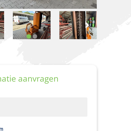
ige
Volgen
matie aanvragen
am