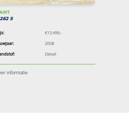
IANT
262 S
js:
€13.499,-
uwjaar:
2008
andstof:
Diesel
er informatie