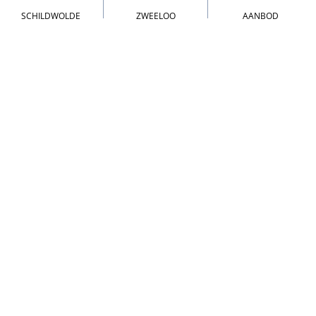
SCHILDWOLDE
ZWEELOO
AANBOD
SCHILDWOLDE
Hoofdweg 99
,
9626 AC
Schildwolde
0598 - 42 15 17
ZWEELOO
Kieveen 2
,
7851 AN
Zweeloo
0591 - 36 16 11
DIENSTEN
Mechanisatie